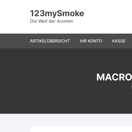
Skip
to
123mySmoke
content
Die Welt der Aromen
ARTIKELÜBERSICHT
IHR KONTO
KASSE
MACROF