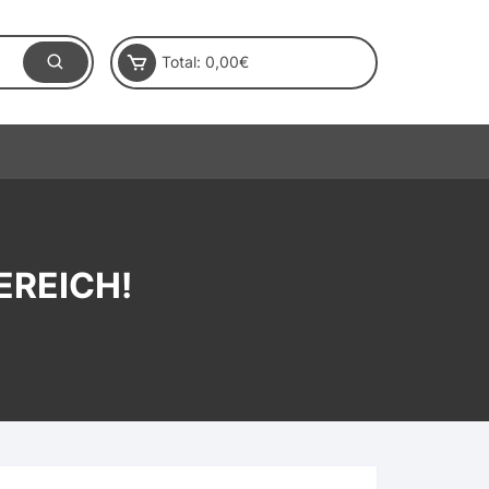
Total:
0,00
€
EREICH!