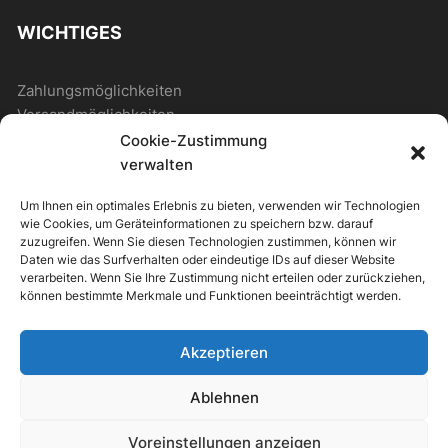
WICHTIGES
Zahlungsmöglichkeiten
Versandmöglichkeiten
Cookie-Zustimmung
verwalten
ALLGEMEIN
Um Ihnen ein optimales Erlebnis zu bieten, verwenden wir Technologien
wie Cookies, um Geräteinformationen zu speichern bzw. darauf
Kontakt
zuzugreifen. Wenn Sie diesen Technologien zustimmen, können wir
Daten wie das Surfverhalten oder eindeutige IDs auf dieser Website
Newsletter
verarbeiten. Wenn Sie Ihre Zustimmung nicht erteilen oder zurückziehen,
können bestimmte Merkmale und Funktionen beeinträchtigt werden.
Akzeptieren
ipv Store Theme by
IPV-EUROPE
Ablehnen
Alle Preise inkl. der gesetzlichen MwSt.
Voreinstellungen anzeigen