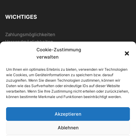
WICHTIGES
Zahlungsmöglichkeiten
Versandmöglichkeiten
Cookie-Zustimmung
verwalten
ALLGEMEIN
Um Ihnen ein optimales Erlebnis zu bieten, verwenden wir Technologien
wie Cookies, um Geräteinformationen zu speichern bzw. darauf
Kontakt
zuzugreifen. Wenn Sie diesen Technologien zustimmen, können wir
Daten wie das Surfverhalten oder eindeutige IDs auf dieser Website
Newsletter
verarbeiten. Wenn Sie Ihre Zustimmung nicht erteilen oder zurückziehen,
können bestimmte Merkmale und Funktionen beeinträchtigt werden.
Akzeptieren
ipv Store Theme by
IPV-EUROPE
Ablehnen
Alle Preise inkl. der gesetzlichen MwSt.