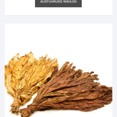
Produkt
AUSFÜHRUNG WÄHLEN
weist
mehrere
Varianten
auf.
Die
Optionen
können
auf
der
Produktseite
gewählt
werden