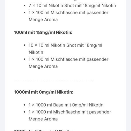
7 x 10 ml Nikotin Shot mit 18mg/ml Nikotin
1 x 100 ml Mischflasche mit passender
Menge Aroma
100ml mit 18mg/ml Nikotin:
10 x 10 ml Nikotin Shot mit 18mg/ml
Nikotin
1 x 100 ml Mischflasche mit passender
Menge Aroma
______________________________________
1000ml mit 0mg/ml Nikotin:
1 x 1000 ml Base mit 0mg/ml Nikotin
1 x 1000 ml Mischflasche mit passender
Menge Aroma