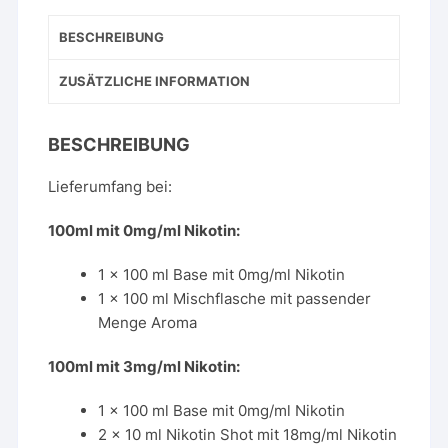
BESCHREIBUNG
ZUSÄTZLICHE INFORMATION
BESCHREIBUNG
Lieferumfang bei:
100ml mit 0mg/ml Nikotin:
1 x 100 ml Base mit 0mg/ml Nikotin
1 x 100 ml Mischflasche mit passender
Menge Aroma
100ml mit 3mg/ml Nikotin:
1 x 100 ml Base mit 0mg/ml Nikotin
2 x 10 ml Nikotin Shot mit 18mg/ml Nikotin