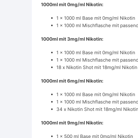
1000ml mit 0mg/ml Nikotin:
1 x 1000 ml Base mit 0mg/ml Nikotin
1 x 1000 ml Mischflasche mit passe
1000ml mit 3mg/ml Nikotin:
1 x 1000 ml Base mit 0mg/ml Nikotin
1 x 1000 ml Mischflasche mit passe
18 x Nikotin Shot mit 18mg/ml Nikotin
1000ml mit 6mg/ml Nikotin:
1 x 1000 ml Base mit 0mg/ml Nikotin
1 x 1000 ml Mischflasche mit passe
34 x Nikotin Shot mit 18mg/ml Nikoti
1000ml mit 9mg/ml Nikotin:
1 x 500 ml Base mit 0mg/ml Nikotin