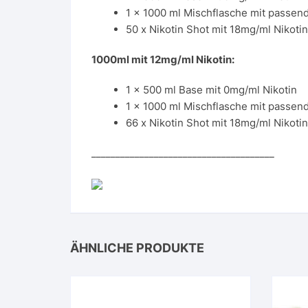
1 x 1000 ml Mischflasche mit passe
50 x Nikotin Shot mit 18mg/ml Nikotin
1000ml mit 12mg/ml Nikotin:
1 x 500 ml Base mit 0mg/ml Nikotin
1 x 1000 ml Mischflasche mit passe
66 x Nikotin Shot mit 18mg/ml Nikotin
______________________________________
ÄHNLICHE PRODUKTE