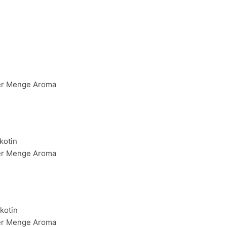
der Menge Aroma
kotin
der Menge Aroma
kotin
der Menge Aroma