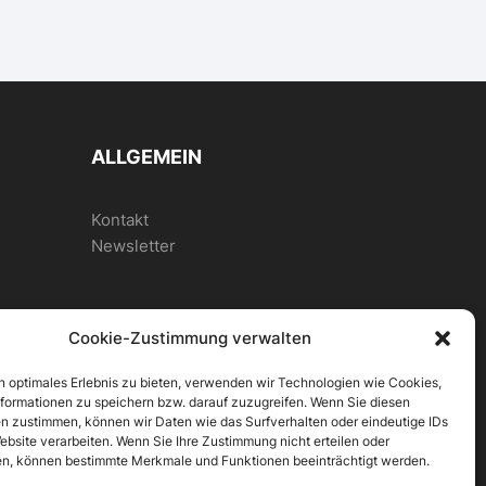
Die
Optionen
können
auf
der
Produktseite
ALLGEMEIN
gewählt
werden
Kontakt
Newsletter
Cookie-Zustimmung verwalten
n optimales Erlebnis zu bieten, verwenden wir Technologien wie Cookies,
formationen zu speichern bzw. darauf zuzugreifen. Wenn Sie diesen
n zustimmen, können wir Daten wie das Surfverhalten oder eindeutige IDs
ebsite verarbeiten. Wenn Sie Ihre Zustimmung nicht erteilen oder
n, können bestimmte Merkmale und Funktionen beeinträchtigt werden.