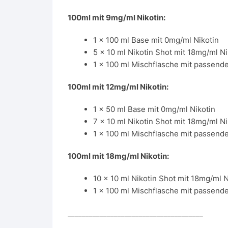
100ml mit 9mg/ml Nikotin:
1 x 100 ml Base mit 0mg/ml Nikotin
5 x 10 ml Nikotin Shot mit 18mg/ml Ni
1 x 100 ml Mischflasche mit passen
100ml mit 12mg/ml Nikotin:
1 x 50 ml Base mit 0mg/ml Nikotin
7 x 10 ml Nikotin Shot mit 18mg/ml Ni
1 x 100 ml Mischflasche mit passen
100ml mit 18mg/ml Nikotin:
10 x 10 ml Nikotin Shot mit 18mg/ml N
1 x 100 ml Mischflasche mit passen
______________________________________