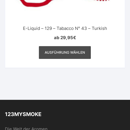
E-Liquid – 129 – Tabacco N° 43 – Turkish
ab
29,95
€
Dieses
Produkt
AUSFÜHRUNG WÄHLEN
weist
mehrere
Varianten
auf.
Die
Optionen
können
auf
123MYSMOKE
der
Produktseite
Die Welt der Aromen
gewählt