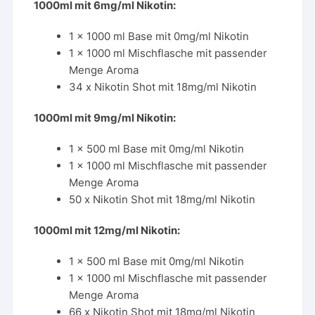
1000ml mit 6mg/ml Nikotin:
1 x 1000 ml Base mit 0mg/ml Nikotin
1 x 1000 ml Mischflasche mit passender
Menge Aroma
34 x Nikotin Shot mit 18mg/ml Nikotin
1000ml mit 9mg/ml Nikotin:
1 x 500 ml Base mit 0mg/ml Nikotin
1 x 1000 ml Mischflasche mit passender
Menge Aroma
50 x Nikotin Shot mit 18mg/ml Nikotin
1000ml mit 12mg/ml Nikotin:
1 x 500 ml Base mit 0mg/ml Nikotin
1 x 1000 ml Mischflasche mit passender
Menge Aroma
66 x Nikotin Shot mit 18mg/ml Nikotin