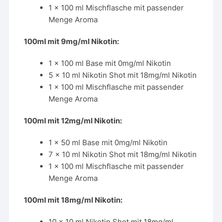
1 x 100 ml Mischflasche mit passender
Menge Aroma
100ml mit 9mg/ml Nikotin:
1 x 100 ml Base mit 0mg/ml Nikotin
5 x 10 ml Nikotin Shot mit 18mg/ml Nikotin
1 x 100 ml Mischflasche mit passender
Menge Aroma
100ml mit 12mg/ml Nikotin:
1 x 50 ml Base mit 0mg/ml Nikotin
7 x 10 ml Nikotin Shot mit 18mg/ml Nikotin
1 x 100 ml Mischflasche mit passender
Menge Aroma
100ml mit 18mg/ml Nikotin:
10 x 10 ml Nikotin Shot mit 18mg/ml