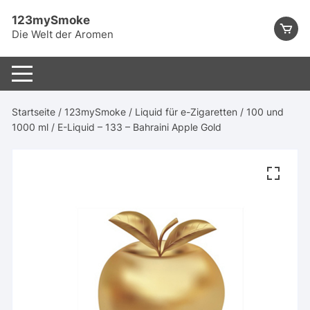
Skip
123mySmoke
to
Die Welt der Aromen
content
Startseite
/
123mySmoke
/
Liquid für e-Zigaretten
/
100 und
1000 ml
/ E-Liquid – 133 – Bahraini Apple Gold