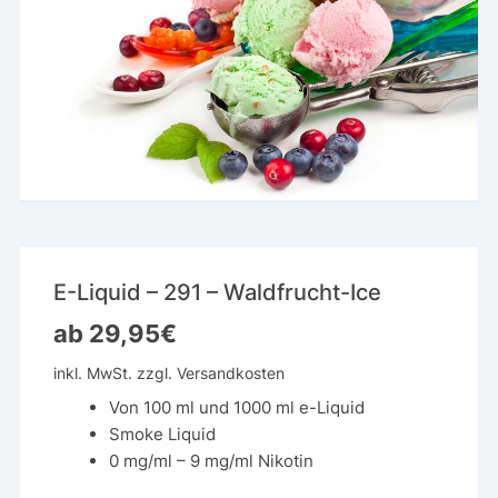
E-Liquid – 291 – Waldfrucht-Ice
ab
29,95
€
inkl. MwSt.
zzgl.
Versandkosten
Von 100 ml und 1000 ml e-Liquid
Smoke Liquid
0 mg/ml – 9 mg/ml Nikotin