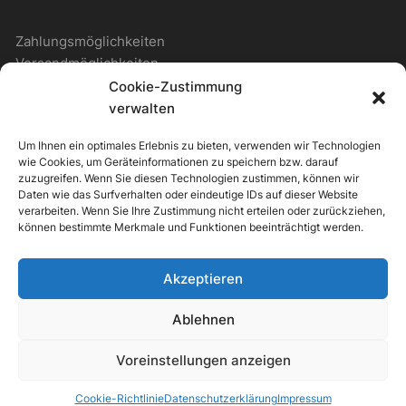
Zahlungsmöglichkeiten
Versandmöglichkeiten
Cookie-Zustimmung
verwalten
ALLGEMEIN
Um Ihnen ein optimales Erlebnis zu bieten, verwenden wir Technologien
wie Cookies, um Geräteinformationen zu speichern bzw. darauf
Kontakt
zuzugreifen. Wenn Sie diesen Technologien zustimmen, können wir
Daten wie das Surfverhalten oder eindeutige IDs auf dieser Website
Newsletter
verarbeiten. Wenn Sie Ihre Zustimmung nicht erteilen oder zurückziehen,
können bestimmte Merkmale und Funktionen beeinträchtigt werden.
Akzeptieren
ipv Store Theme by
IPV-EUROPE
Ablehnen
Alle Preise inkl. der gesetzlichen MwSt.
Voreinstellungen anzeigen
Die durchgestrichenen Preise entsprechen dem bisherigen Preis in
diesem Online-Shop.
Cookie-Richtlinie
Datenschutzerklärung
Impressum