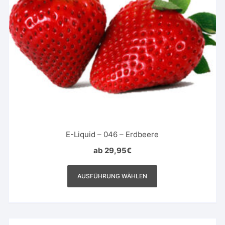
E-Liquid – 046 – Erdbeere
ab
29,95
€
Dieses
Produkt
AUSFÜHRUNG WÄHLEN
weist
mehrere
Varianten
auf.