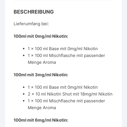
BESCHREIBUNG
Lieferumfang bei:
100ml mit 0mg/ml Nikotin:
1 x 100 ml Base mit 0mg/ml Nikotin
1 x 100 ml Mischflasche mit passender
Menge Aroma
100ml mit 3mg/ml Nikotin:
1 x 100 ml Base mit 0mg/ml Nikotin
2 x 10 ml Nikotin Shot mit 18mg/ml Nikotin
1 x 100 ml Mischflasche mit passender
Menge Aroma
100ml mit 6mg/ml Nikotin: