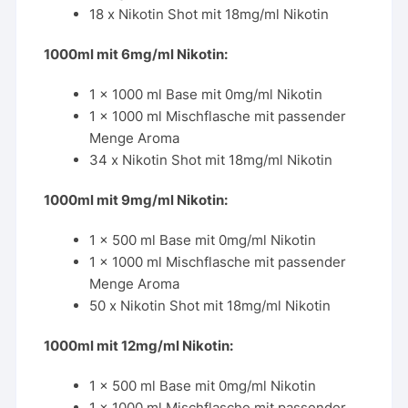
18 x Nikotin Shot mit 18mg/ml Nikotin
1000ml mit 6mg/ml Nikotin:
1 x 1000 ml Base mit 0mg/ml Nikotin
1 x 1000 ml Mischflasche mit passender
Menge Aroma
34 x Nikotin Shot mit 18mg/ml Nikotin
1000ml mit 9mg/ml Nikotin:
1 x 500 ml Base mit 0mg/ml Nikotin
1 x 1000 ml Mischflasche mit passender
Menge Aroma
50 x Nikotin Shot mit 18mg/ml Nikotin
1000ml mit 12mg/ml Nikotin:
1 x 500 ml Base mit 0mg/ml Nikotin
1 x 1000 ml Mischflasche mit passender