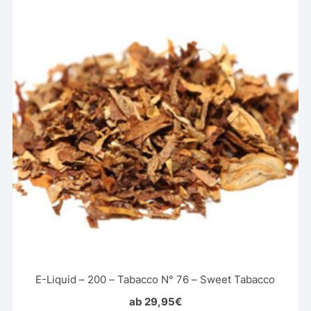
Optionen
können
auf
der
Produktseite
gewählt
werden
E-Liquid – 200 – Tabacco N° 76 – Sweet Tabacco
ab
29,95
€