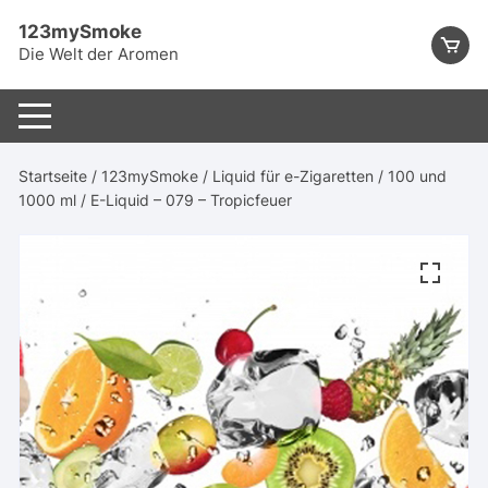
Skip
123mySmoke
to
Die Welt der Aromen
content
Startseite
/
123mySmoke
/
Liquid für e-Zigaretten
/
100 und
1000 ml
/ E-Liquid – 079 – Tropicfeuer