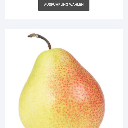
Produkt
AUSFÜHRUNG WÄHLEN
weist
mehrere
Varianten
auf.
Die
Optionen
können
auf
der
Produktseite
gewählt
werden