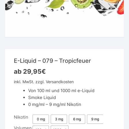
E-Liquid – 079 – Tropicfeuer
ab
29,95
€
inkl. MwSt.
zzgl.
Versandkosten
Von 100 ml und 1000 ml e-Liquid
Smoke Liquid
0 mg/ml – 9 mg/ml Nikotin
Nikotin
0 mg
3 mg
6 mg
9 mg
Volumen