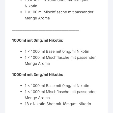
Nikotin
1 x 100 ml Mischflasche mit passender
Menge Aroma
______________________________________
1000ml mit 0mg/ml Nikotin:
1 x 1000 ml Base mit 0mg/ml Nikotin
1 x 1000 ml Mischflasche mit passender
Menge Aroma
1000ml mit 3mg/ml Nikotin:
1 x 1000 ml Base mit 0mg/ml Nikotin
1 x 1000 ml Mischflasche mit passender
Menge Aroma
18 x Nikotin Shot mit 18mg/ml Nikotin