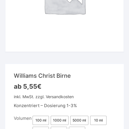
Williams Christ Birne
ab
5,55
€
inkl. MwSt.
zzgl.
Versandkosten
Konzentriert – Dosierung 1-3%
Volumen
100 ml
1000 ml
5000 ml
10 ml