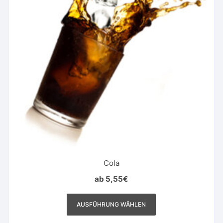
Cola
ab
5,55
€
Dieses
Produkt
AUSFÜHRUNG WÄHLEN
weist