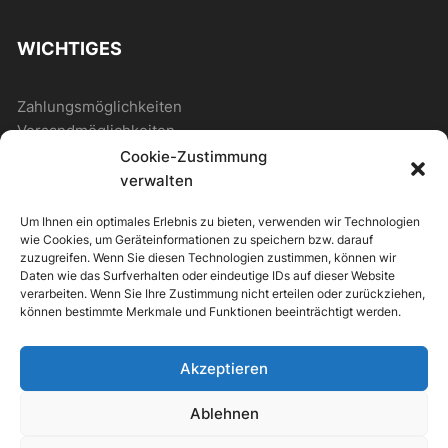
WICHTIGES
Zahlungsmöglichkeiten
Versandmöglichkeiten
Cookie-Zustimmung
verwalten
ALLGEMEIN
Um Ihnen ein optimales Erlebnis zu bieten, verwenden wir Technologien
wie Cookies, um Geräteinformationen zu speichern bzw. darauf
Kontakt
zuzugreifen. Wenn Sie diesen Technologien zustimmen, können wir
Daten wie das Surfverhalten oder eindeutige IDs auf dieser Website
Newsletter
verarbeiten. Wenn Sie Ihre Zustimmung nicht erteilen oder zurückziehen,
können bestimmte Merkmale und Funktionen beeinträchtigt werden.
Akzeptieren
ipv Store Theme by
IPV-EUROPE
Ablehnen
Alle Preise inkl. der gesetzlichen MwSt.