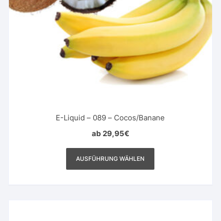
E-Liquid – 089 – Cocos/Banane
ab
29,95
€
Dieses
Produkt
AUSFÜHRUNG WÄHLEN
weist
mehrere
Varianten
auf.
Die