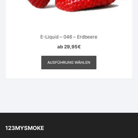
E-Liquid – 046 – Erdbeere
ab
29,95
€
Dieses
Produkt
AUSFÜHRUNG WÄHLEN
weist
mehrere
Varianten
auf.
Die
Optionen
können
auf
123MYSMOKE
der
Produktseite