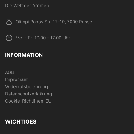
Die Welt der Aromen
gewählt
werden
Olimpi Panov Str. 17-19, 7000 Russe
Mo. - Fr. 10:00 - 17:00 Uhr
INFORMATION
AGB
Impressum
Widerrufsbelehrung
Datenschutzerklärung
Cookie-Richtlinen-EU
WICHTIGES