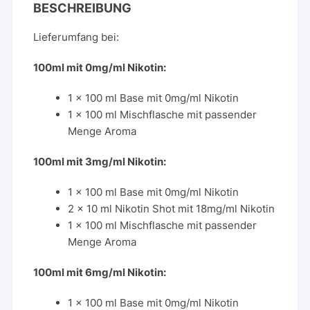
BESCHREIBUNG
Lieferumfang bei:
100ml mit 0mg/ml Nikotin:
1 x 100 ml Base mit 0mg/ml Nikotin
1 x 100 ml Mischflasche mit passender
Menge Aroma
100ml mit 3mg/ml Nikotin:
1 x 100 ml Base mit 0mg/ml Nikotin
2 x 10 ml Nikotin Shot mit 18mg/ml Nikotin
1 x 100 ml Mischflasche mit passender
Menge Aroma
100ml mit 6mg/ml Nikotin:
1 x 100 ml Base mit 0mg/ml Nikotin