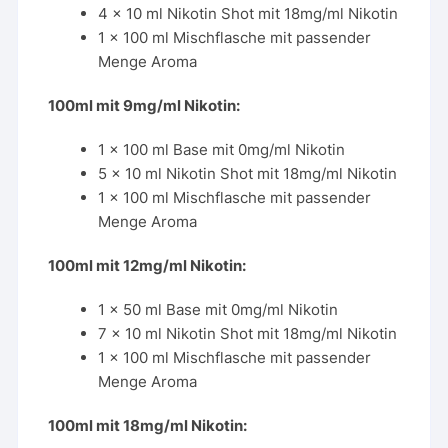
4 x 10 ml Nikotin Shot mit 18mg/ml Nikotin
1 x 100 ml Mischflasche mit passender
Menge Aroma
100ml mit 9mg/ml Nikotin:
1 x 100 ml Base mit 0mg/ml Nikotin
5 x 10 ml Nikotin Shot mit 18mg/ml Nikotin
1 x 100 ml Mischflasche mit passender
Menge Aroma
100ml mit 12mg/ml Nikotin:
1 x 50 ml Base mit 0mg/ml Nikotin
7 x 10 ml Nikotin Shot mit 18mg/ml Nikotin
1 x 100 ml Mischflasche mit passender
Menge Aroma
100ml mit 18mg/ml Nikotin: