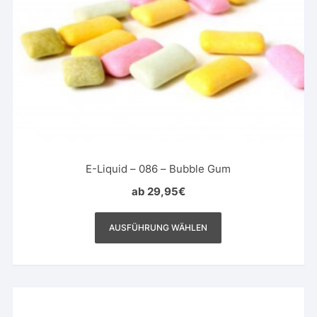
E-Liquid – 086 – Bubble Gum
ab
29,95
€
Dieses
Produkt
AUSFÜHRUNG WÄHLEN
weist
mehrere
Varianten
auf.
Die