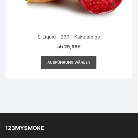
E-Liquid – 239 – Kaktusfeige
ab
29,95
€
Dieses
Produkt
AUSFÜHRUNG WÄHLEN
weist
mehrere
Varianten
auf.
Die
Optionen
können
auf
123MYSMOKE
der
Produktseite