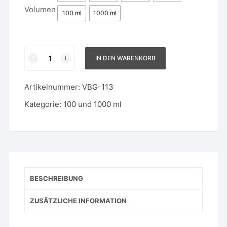
Volumen
100 ml
1000 ml
E-
IN DEN WARENKORB
Liquid
-
Artikelnummer:
VBG-113
113
-
Kategorie:
100 und 1000 ml
Tabacco
N°
25
-
S`Dromedar
Menge
BESCHREIBUNG
ZUSÄTZLICHE INFORMATION