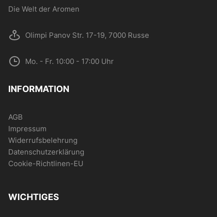
Die Welt der Aromen
gewählt
werden
Olimpi Panov Str. 17-19, 7000 Russe
Mo. - Fr. 10:00 - 17:00 Uhr
INFORMATION
AGB
Impressum
Widerrufsbelehrung
Datenschutzerklärung
Cookie-Richtlinen-EU
WICHTIGES