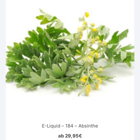
Optionen
können
auf
der
Produktseite
gewählt
werden
E-Liquid – 184 – Absinthe
ab
29,95
€