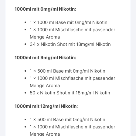
1000ml mit 6mg/ml Nikotin:
1 x 1000 ml Base mit 0mg/ml Nikotin
1 x 1000 ml Mischflasche mit passender
Menge Aroma
34 x Nikotin Shot mit 18mg/ml Nikotin
1000ml mit 9mg/ml Nikotin:
1 x 500 ml Base mit 0mg/ml Nikotin
1 x 1000 ml Mischflasche mit passender
Menge Aroma
50 x Nikotin Shot mit 18mg/ml Nikotin
1000ml mit 12mg/ml Nikotin:
1 x 500 ml Base mit 0mg/ml Nikotin
1 x 1000 ml Mischflasche mit passender
Menge Aroma