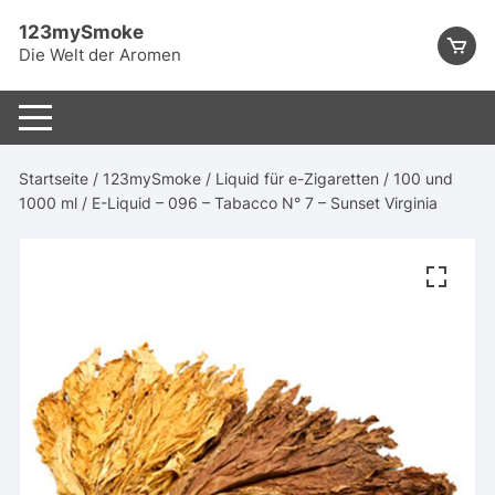
Skip
123mySmoke
to
Die Welt der Aromen
content
Startseite
/
123mySmoke
/
Liquid für e-Zigaretten
/
100 und
1000 ml
/ E-Liquid – 096 – Tabacco N° 7 – Sunset Virginia