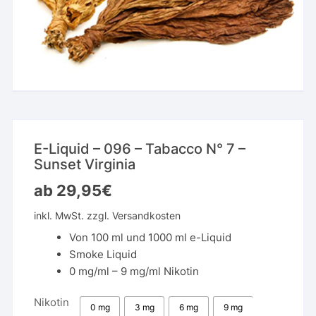
E-Liquid – 096 – Tabacco N° 7 –
Sunset Virginia
ab
29,95
€
inkl. MwSt.
zzgl.
Versandkosten
Von 100 ml und 1000 ml e-Liquid
Smoke Liquid
0 mg/ml – 9 mg/ml Nikotin
Nikotin
0 mg
3 mg
6 mg
9 mg