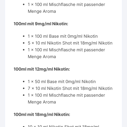
1 x 100 ml Mischflasche mit passender
Menge Aroma
100ml mit 9mg/ml Nikotin:
1 x 100 ml Base mit 0mg/ml Nikotin
5 x 10 ml Nikotin Shot mit 18mg/ml Nikotin
1 x 100 ml Mischflasche mit passender
Menge Aroma
100ml mit 12mg/ml Nikotin:
1 x 50 ml Base mit 0mg/ml Nikotin
7 x 10 ml Nikotin Shot mit 18mg/ml Nikotin
1 x 100 ml Mischflasche mit passender
Menge Aroma
100ml mit 18mg/ml Nikotin:
10 x 10 ml Nikotin Shot mit 18mg/ml