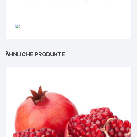
______________________________________
ÄHNLICHE PRODUKTE