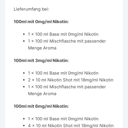
Lieferumfang bei:
100ml mit 0mg/ml Nikotin:
1 x 100 ml Base mit 0mg/ml Nikotin
1 x 100 ml Mischflasche mit passender
Menge Aroma
100ml mit 3mg/ml Nikotin:
1 x 100 ml Base mit 0mg/ml Nikotin
2 x 10 ml Nikotin Shot mit 18mg/ml Nikotin
1 x 100 ml Mischflasche mit passender
Menge Aroma
100ml mit 6mg/ml Nikotin:
1 x 100 ml Base mit 0mg/ml Nikotin
4 x 10 ml Nikotin Shot mit 18mg/ml Nikotin