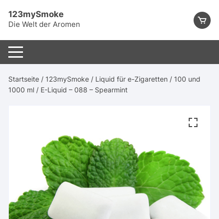
Skip
123mySmoke
to
Die Welt der Aromen
content
Startseite
/
123mySmoke
/
Liquid für e-Zigaretten
/
100 und
1000 ml
/ E-Liquid – 088 – Spearmint