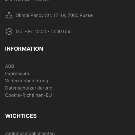
werden
Olimpi Panov Str. 17-19, 7000 Russe
Mo. - Fr. 10:00 - 17:00 Uhr
INFORMATION
AGB
Impressum
Widerrufsbelehrung
Datenschutzerklärung
Cookie-Richtlinen-EU
WICHTIGES
Zahlungsmöglichkeiten