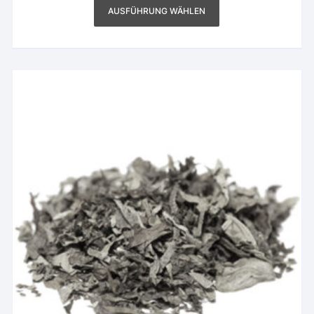
Produkt
AUSFÜHRUNG WÄHLEN
weist
mehrere
Varianten
auf.
Die
Optionen
können
auf
der
Produktseite
gewählt
werden