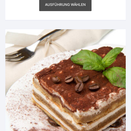
Produkt
AUSFÜHRUNG WÄHLEN
weist
mehrere
Varianten
auf.
Die
Optionen
können
auf
der
Produktseite
gewählt
werden