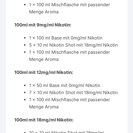
1 x 100 ml Mischflasche mit passender
Menge Aroma
100ml mit 9mg/ml Nikotin:
1 x 100 ml Base mit 0mg/ml Nikotin
5 x 10 ml Nikotin Shot mit 18mg/ml Nikotin
1 x 100 ml Mischflasche mit passender
Menge Aroma
100ml mit 12mg/ml Nikotin:
1 x 50 ml Base mit 0mg/ml Nikotin
7 x 10 ml Nikotin Shot mit 18mg/ml Nikotin
1 x 100 ml Mischflasche mit passender
Menge Aroma
100ml mit 18mg/ml Nikotin:
10 x 10 ml Nikotin Shot mit 18mg/ml