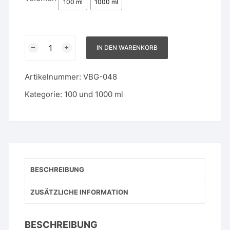
100 ml
1000 ml
E-
IN DEN WARENKORB
Liquid
-
Artikelnummer:
VBG-048
048
-
Kategorie:
100 und 1000 ml
Fruchtmix
Menge
BESCHREIBUNG
ZUSÄTZLICHE INFORMATION
BESCHREIBUNG