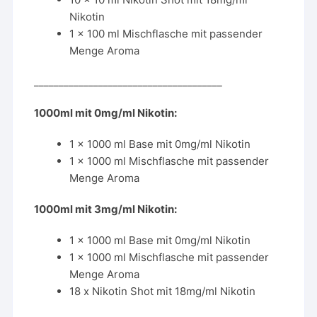
Nikotin
1 x 100 ml Mischflasche mit passender
Menge Aroma
______________________________________
1000ml mit 0mg/ml Nikotin:
1 x 1000 ml Base mit 0mg/ml Nikotin
1 x 1000 ml Mischflasche mit passender
Menge Aroma
1000ml mit 3mg/ml Nikotin:
1 x 1000 ml Base mit 0mg/ml Nikotin
1 x 1000 ml Mischflasche mit passender
Menge Aroma
18 x Nikotin Shot mit 18mg/ml Nikotin