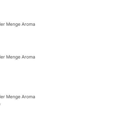
nder Menge Aroma
nder Menge Aroma
nder Menge Aroma
n