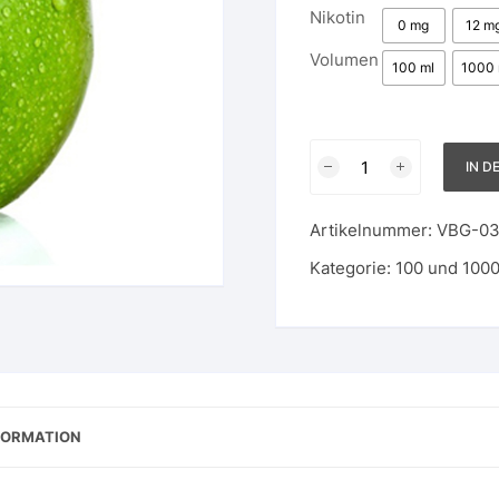
Nikotin
0 mg
12 m
Volumen
100 ml
1000 
E-
IN D
Liquid
-
Artikelnummer:
VBG-0
034
-
Kategorie:
100 und 1000
Menthol
Menge
FORMATION