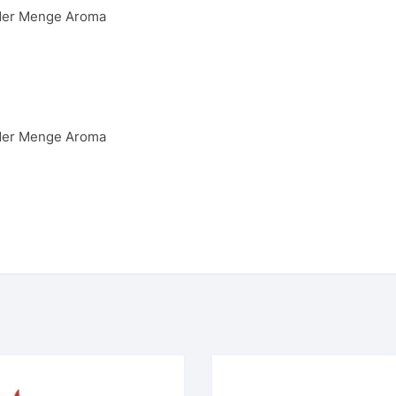
nder Menge Aroma
nder Menge Aroma