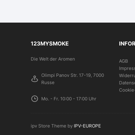
Die
Optionen
können
auf
der
Produktseite
123MYSMOKE
INFO
gewählt
werden
Die Welt der Aromen
AGB
Impres
Olimpi Panov Str. 17-19, 7000
Widerr
Russe
Datens
Cookie
Mo. - Fr. 10:00 - 17:00 Uhr
ipv Store Theme by
IPV-EUROPE