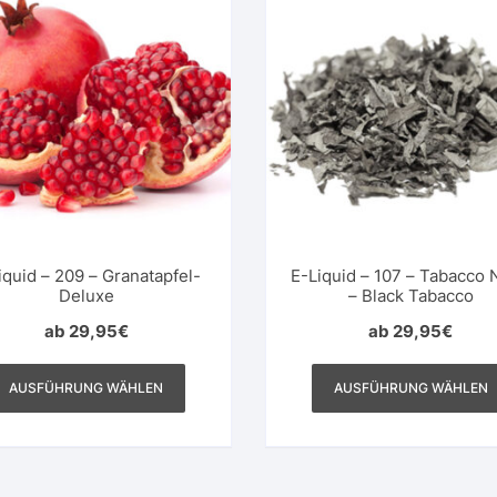
iquid – 209 – Granatapfel-
E-Liquid – 107 – Tabacco 
Deluxe
– Black Tabacco
ab
29,95
€
ab
29,95
€
Dieses
Produkt
AUSFÜHRUNG WÄHLEN
AUSFÜHRUNG WÄHLEN
weist
mehrere
Varianten
auf.