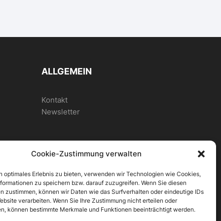
Die
Optionen
können
auf
der
Produktseite
ALLGEMEIN
gewählt
werden
Kontakt
Newsletter
Cookie-Zustimmung verwalten
n optimales Erlebnis zu bieten, verwenden wir Technologien wie Cookies,
formationen zu speichern bzw. darauf zuzugreifen. Wenn Sie diesen
n zustimmen, können wir Daten wie das Surfverhalten oder eindeutige IDs
ebsite verarbeiten. Wenn Sie Ihre Zustimmung nicht erteilen oder
n, können bestimmte Merkmale und Funktionen beeinträchtigt werden.