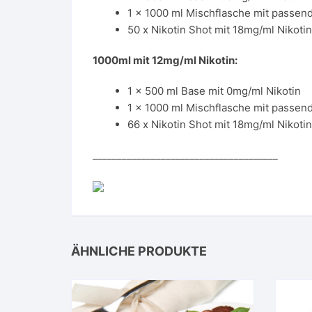
1 x 1000 ml Mischflasche mit passe
50 x Nikotin Shot mit 18mg/ml Nikotin
1000ml mit 12mg/ml Nikotin:
1 x 500 ml Base mit 0mg/ml Nikotin
1 x 1000 ml Mischflasche mit passe
66 x Nikotin Shot mit 18mg/ml Nikotin
______________________________________
ÄHNLICHE PRODUKTE