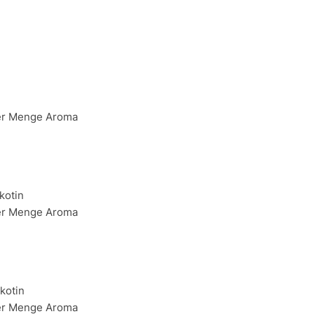
der Menge Aroma
kotin
der Menge Aroma
kotin
der Menge Aroma