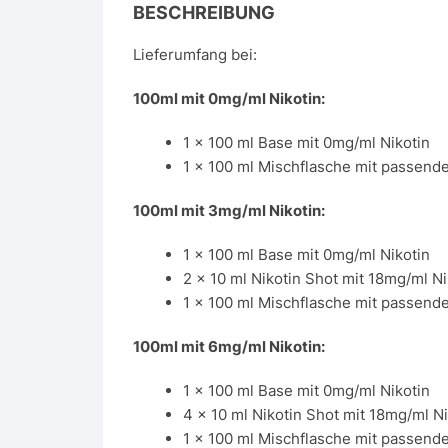
BESCHREIBUNG
Lieferumfang bei:
100ml mit 0mg/ml Nikotin:
1 x 100 ml Base mit 0mg/ml Nikotin
1 x 100 ml Mischflasche mit passen
100ml mit 3mg/ml Nikotin:
1 x 100 ml Base mit 0mg/ml Nikotin
2 x 10 ml Nikotin Shot mit 18mg/ml Ni
1 x 100 ml Mischflasche mit passen
100ml mit 6mg/ml Nikotin:
1 x 100 ml Base mit 0mg/ml Nikotin
4 x 10 ml Nikotin Shot mit 18mg/ml Ni
1 x 100 ml Mischflasche mit passen