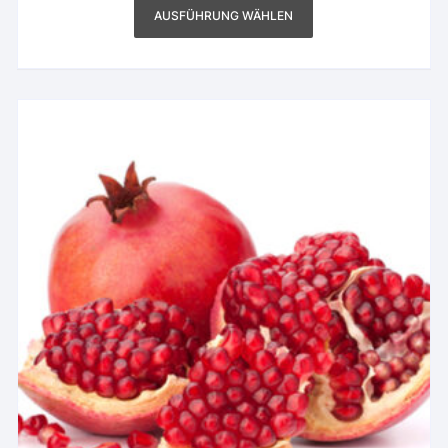
Produkt
AUSFÜHRUNG WÄHLEN
weist
mehrere
Varianten
auf.
Die
Optionen
können
auf
der
Produktseite
gewählt
werden