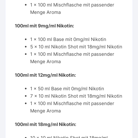
1 x 100 ml Mischflasche mit passender
Menge Aroma
100ml mit 9mg/ml Nikotin:
1 x 100 ml Base mit 0mg/ml Nikotin
5 x 10 ml Nikotin Shot mit 18mg/ml Nikotin
1 x 100 ml Mischflasche mit passender
Menge Aroma
100ml mit 12mg/ml Nikotin:
1 x 50 ml Base mit 0mg/ml Nikotin
7 x 10 ml Nikotin Shot mit 18mg/ml Nikotin
1 x 100 ml Mischflasche mit passender
Menge Aroma
100ml mit 18mg/ml Nikotin:
10 x 10 ml Nikotin Shot mit 18mg/ml