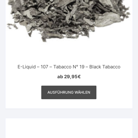
E-Liquid – 107 – Tabacco N° 19 – Black Tabacco
ab
29,95
€
Dieses
Produkt
AUSFÜHRUNG WÄHLEN
weist
mehrere
Varianten
auf.
Die
Optionen