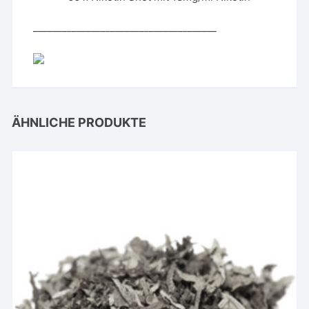
______________________________________
ÄHNLICHE PRODUKTE