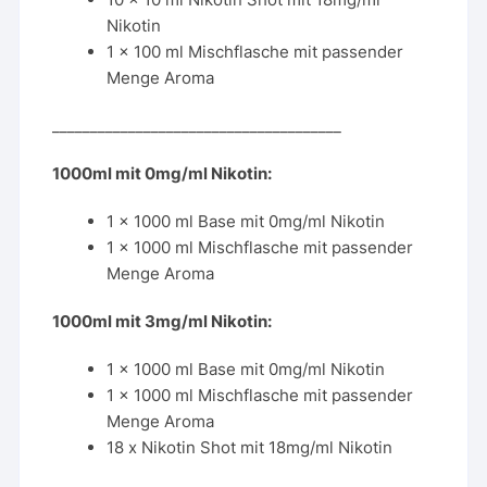
Nikotin
1 x 100 ml Mischflasche mit passender
Menge Aroma
______________________________________
1000ml mit 0mg/ml Nikotin:
1 x 1000 ml Base mit 0mg/ml Nikotin
1 x 1000 ml Mischflasche mit passender
Menge Aroma
1000ml mit 3mg/ml Nikotin:
1 x 1000 ml Base mit 0mg/ml Nikotin
1 x 1000 ml Mischflasche mit passender
Menge Aroma
18 x Nikotin Shot mit 18mg/ml Nikotin