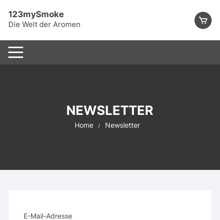
Skip
123mySmoke
to
Die Welt der Aromen
content
NEWSLETTER
Home
Newsletter
E-Mail-Adresse