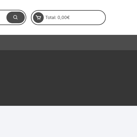
Total:
0,00
€