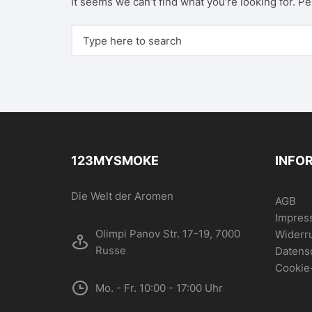
It seems we can’t find what you’re looking for. P
Search for:
123MYSMOKE
INFO
Die Welt der Aromen
AGB
Impres
Olimpi Panov Str. 17-19, 7000
Widerr
Russe
Datens
Cookie
Mo. - Fr. 10:00 - 17:00 Uhr