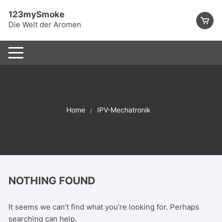
Skip
123mySmoke
to
Die Welt der Aromen
content
Home
IPV-Mechatronik
NOTHING FOUND
It seems we can’t find what you’re looking for. Perhaps
searching can help.