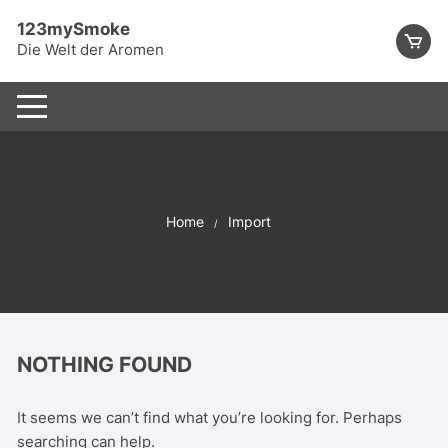
Skip
123mySmoke
to
Die Welt der Aromen
content
Home
Import
NOTHING FOUND
It seems we can’t find what you’re looking for. Perhaps
searching can help.