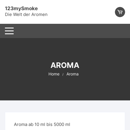
Skip
123mySmoke
to
Die Welt der Aromen
content
AROMA
Home
Aroma
Aroma ab 10 ml bis 5000 ml