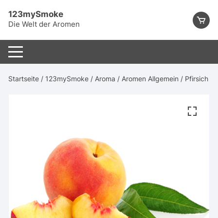
Skip
123mySmoke
to
Die Welt der Aromen
content
Startseite
/
123mySmoke
/
Aroma
/
Aromen Allgemein
/ Pfirsich