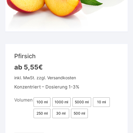
Pfirsich
ab
5,55
€
inkl. MwSt.
zzgl.
Versandkosten
Konzentriert – Dosierung 1-3%
Volumen
100 ml
1000 ml
5000 ml
10 ml
250 ml
30 ml
500 ml