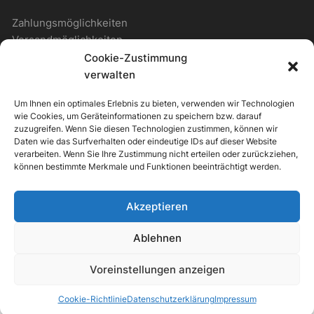
Zahlungsmöglichkeiten
Versandmöglichkeiten
Cookie-Zustimmung
verwalten
ALLGEMEIN
Um Ihnen ein optimales Erlebnis zu bieten, verwenden wir Technologien
wie Cookies, um Geräteinformationen zu speichern bzw. darauf
Kontakt
zuzugreifen. Wenn Sie diesen Technologien zustimmen, können wir
Daten wie das Surfverhalten oder eindeutige IDs auf dieser Website
Newsletter
verarbeiten. Wenn Sie Ihre Zustimmung nicht erteilen oder zurückziehen,
können bestimmte Merkmale und Funktionen beeinträchtigt werden.
Akzeptieren
ipv Store Theme by
IPV-EUROPE
Ablehnen
Alle Preise inkl. der gesetzlichen MwSt.
Voreinstellungen anzeigen
Die durchgestrichenen Preise entsprechen dem bisherigen Preis in
diesem Online-Shop.
Cookie-Richtlinie
Datenschutzerklärung
Impressum