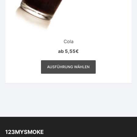
Cola
ab
5,55
€
Dieses
Produkt
AUSFÜHRUNG WÄHLEN
weist
mehrere
Varianten
auf.
Die
Optionen
können
auf
123MYSMOKE
der