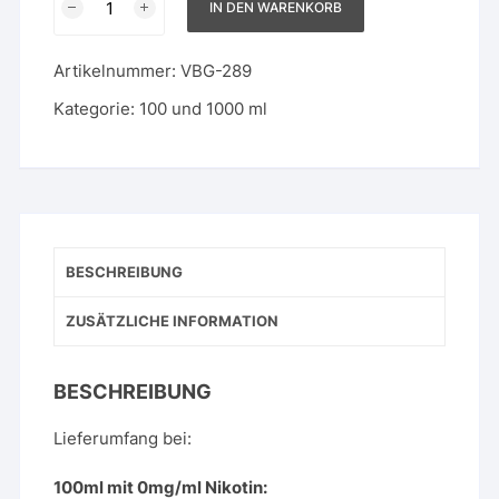
IN DEN WARENKORB
Liquid
-
Artikelnummer:
VBG-289
289
-
Kategorie:
100 und 1000 ml
Exotic-
Ice
Menge
BESCHREIBUNG
ZUSÄTZLICHE INFORMATION
BESCHREIBUNG
Lieferumfang bei:
100ml mit 0mg/ml Nikotin: