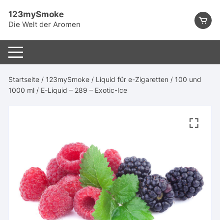
Skip
123mySmoke
to
Die Welt der Aromen
content
Startseite
/
123mySmoke
/
Liquid für e-Zigaretten
/
100 und
1000 ml
/ E-Liquid – 289 – Exotic-Ice