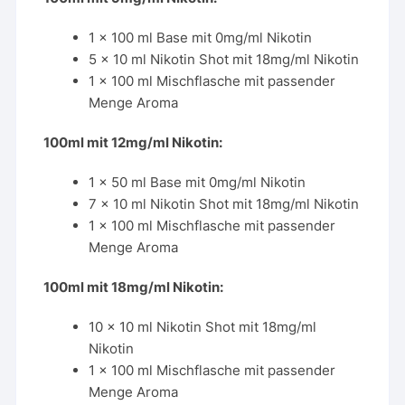
1 x 100 ml Base mit 0mg/ml Nikotin
5 x 10 ml Nikotin Shot mit 18mg/ml Nikotin
1 x 100 ml Mischflasche mit passender
Menge Aroma
100ml mit 12mg/ml Nikotin:
1 x 50 ml Base mit 0mg/ml Nikotin
7 x 10 ml Nikotin Shot mit 18mg/ml Nikotin
1 x 100 ml Mischflasche mit passender
Menge Aroma
100ml mit 18mg/ml Nikotin:
10 x 10 ml Nikotin Shot mit 18mg/ml
Nikotin
1 x 100 ml Mischflasche mit passender
Menge Aroma