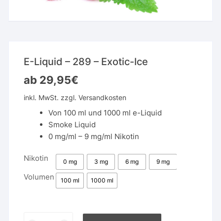
E-Liquid – 289 – Exotic-Ice
ab
29,95
€
inkl. MwSt.
zzgl.
Versandkosten
Von 100 ml und 1000 ml e-Liquid
Smoke Liquid
0 mg/ml – 9 mg/ml Nikotin
Nikotin
0 mg
3 mg
6 mg
9 mg
Volumen
100 ml
1000 ml
E-