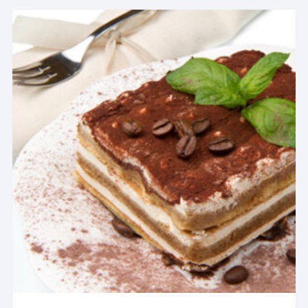
Varianten
auf.
Die
Optionen
können
auf
der
Produktseite
gewählt
werden