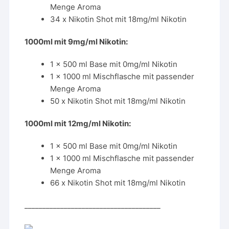
Menge Aroma
34 x Nikotin Shot mit 18mg/ml Nikotin
1000ml mit 9mg/ml Nikotin:
1 x 500 ml Base mit 0mg/ml Nikotin
1 x 1000 ml Mischflasche mit passender
Menge Aroma
50 x Nikotin Shot mit 18mg/ml Nikotin
1000ml mit 12mg/ml Nikotin:
1 x 500 ml Base mit 0mg/ml Nikotin
1 x 1000 ml Mischflasche mit passender
Menge Aroma
66 x Nikotin Shot mit 18mg/ml Nikotin
______________________________________