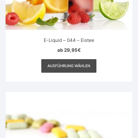
E-Liquid – 044 – Eistee
ab
29,95
€
Dieses
Produkt
AUSFÜHRUNG WÄHLEN
weist
mehrere
Varianten
auf.
Die
Optionen
können
auf
der