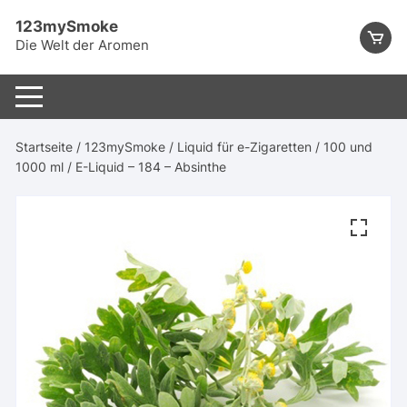
Skip
123mySmoke
to
Die Welt der Aromen
content
Startseite
/
123mySmoke
/
Liquid für e-Zigaretten
/
100 und
1000 ml
/ E-Liquid – 184 – Absinthe