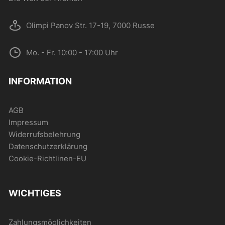
werden
Olimpi Panov Str. 17-19, 7000 Russe
Mo. - Fr. 10:00 - 17:00 Uhr
INFORMATION
AGB
Impressum
Widerrufsbelehrung
Datenschutzerklärung
Cookie-Richtlinen-EU
WICHTIGES
Zahlungsmöglichkeiten