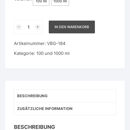
100 ml
1000 ml
E-
IN DEN WARENKORB
Liquid
-
Artikelnummer:
VBG-184
184
-
Kategorie:
100 und 1000 ml
Absinthe
Menge
BESCHREIBUNG
ZUSÄTZLICHE INFORMATION
BESCHREIBUNG