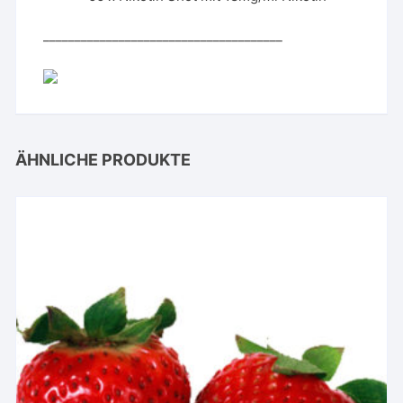
______________________________________
ÄHNLICHE PRODUKTE