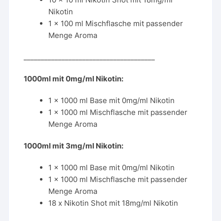
Nikotin
1 x 100 ml Mischflasche mit passender
Menge Aroma
______________________________________
1000ml mit 0mg/ml Nikotin:
1 x 1000 ml Base mit 0mg/ml Nikotin
1 x 1000 ml Mischflasche mit passender
Menge Aroma
1000ml mit 3mg/ml Nikotin:
1 x 1000 ml Base mit 0mg/ml Nikotin
1 x 1000 ml Mischflasche mit passender
Menge Aroma
18 x Nikotin Shot mit 18mg/ml Nikotin