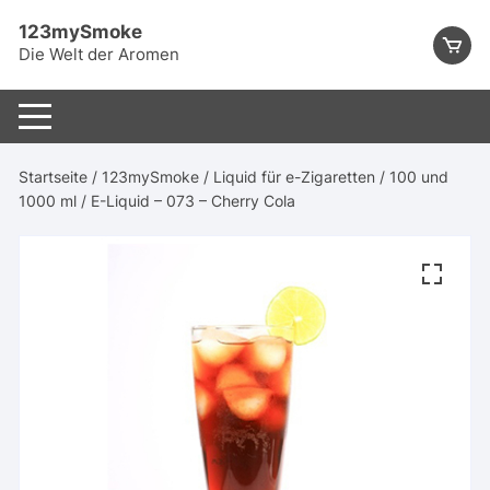
Skip
123mySmoke
to
Die Welt der Aromen
content
Startseite
/
123mySmoke
/
Liquid für e-Zigaretten
/
100 und
1000 ml
/ E-Liquid – 073 – Cherry Cola