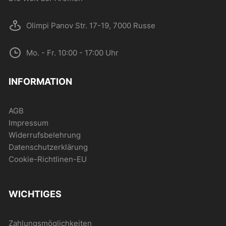
werden
Olimpi Panov Str. 17-19, 7000 Russe
Mo. - Fr. 10:00 - 17:00 Uhr
INFORMATION
AGB
Impressum
Widerrufsbelehrung
Datenschutzerklärung
Cookie-Richtlinen-EU
WICHTIGES
Zahlungsmöglichkeiten