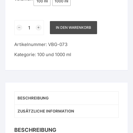
100 ml
1000 ml
E-
IN DEN WARENKORB
Liquid
-
Artikelnummer:
VBG-073
073
-
Kategorie:
100 und 1000 ml
Cherry
Cola
Menge
BESCHREIBUNG
ZUSÄTZLICHE INFORMATION
BESCHREIBUNG