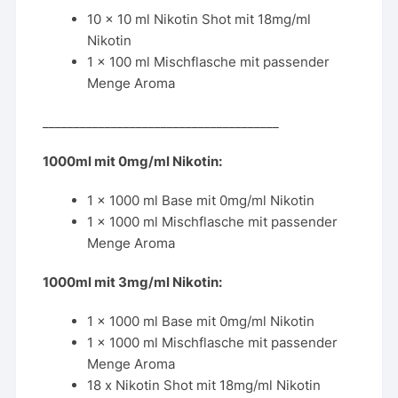
10 x 10 ml Nikotin Shot mit 18mg/ml
Nikotin
1 x 100 ml Mischflasche mit passender
Menge Aroma
______________________________________
1000ml mit 0mg/ml Nikotin:
1 x 1000 ml Base mit 0mg/ml Nikotin
1 x 1000 ml Mischflasche mit passender
Menge Aroma
1000ml mit 3mg/ml Nikotin:
1 x 1000 ml Base mit 0mg/ml Nikotin
1 x 1000 ml Mischflasche mit passender
Menge Aroma
18 x Nikotin Shot mit 18mg/ml Nikotin