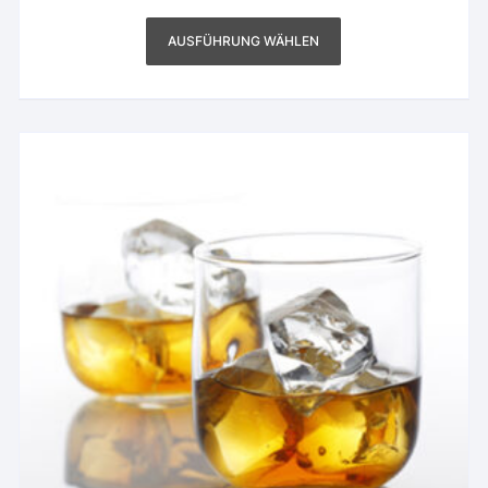
Dieses
Produkt
AUSFÜHRUNG WÄHLEN
weist
mehrere
Varianten
auf.
Die
Optionen
können
auf
der
Produktseite
gewählt
werden