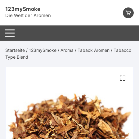
Skip
123mySmoke
to
Die Welt der Aromen
content
Startseite
/
123mySmoke
/
Aroma
/
Taback Aromen
/ Tabacco
Type Blend