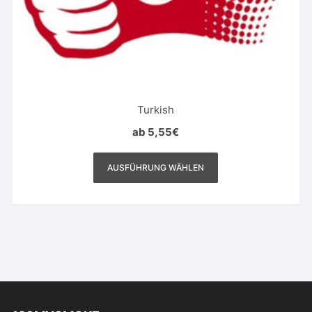
Turkish
ab
5,55
€
Dieses
Produkt
AUSFÜHRUNG WÄHLEN
weist
mehrere
Varianten
auf.
Die
Optionen
können
auf