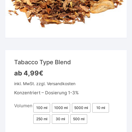
Tabacco Type Blend
ab
4,99
€
inkl. MwSt.
zzgl.
Versandkosten
Konzentriert – Dosierung 1-3%
Volumen
100 ml
1000 ml
5000 ml
10 ml
250 ml
30 ml
500 ml