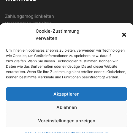
Zahlungsmöglichkeiten
Versandmöglichkeiten
Cookie-Zustimmung
verwalten
ALLGEMEIN
Um Ihnen ein optimales Erlebnis zu bieten, verwenden wir Technologien
wie Cookies, um Geräteinformationen zu speichern bzw. darauf
Kontakt
zuzugreifen. Wenn Sie diesen Technologien zustimmen, können wir
Daten wie das Surfverhalten oder eindeutige IDs auf dieser Website
Newsletter
verarbeiten. Wenn Sie Ihre Zustimmung nicht erteilen oder zurückziehen,
können bestimmte Merkmale und Funktionen beeinträchtigt werden.
Akzeptieren
ipv Store Theme by
IPV-EUROPE
Ablehnen
Alle Preise inkl. der gesetzlichen MwSt.
Voreinstellungen anzeigen
Die durchgestrichenen Preise entsprechen dem bisherigen Preis in
diesem Online-Shop.