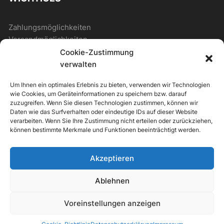
Zahlungsmöglichkeiten
Versandmöglichkeiten
Cookie-Zustimmung
verwalten
ALLGEMEIN
Um Ihnen ein optimales Erlebnis zu bieten, verwenden wir Technologien
wie Cookies, um Geräteinformationen zu speichern bzw. darauf
Kontakt
zuzugreifen. Wenn Sie diesen Technologien zustimmen, können wir
Daten wie das Surfverhalten oder eindeutige IDs auf dieser Website
Newsletter
verarbeiten. Wenn Sie Ihre Zustimmung nicht erteilen oder zurückziehen,
können bestimmte Merkmale und Funktionen beeinträchtigt werden.
Akzeptieren
ipv Store Theme by
IPV-EUROPE
Ablehnen
Alle Preise inkl. der gesetzlichen MwSt.
Voreinstellungen anzeigen
Die durchgestrichenen Preise entsprechen dem bisherigen Preis in
diesem Online-Shop.