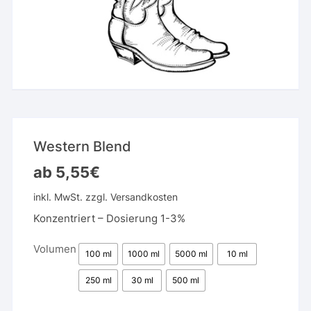
Western Blend
ab
5,55
€
inkl. MwSt.
zzgl.
Versandkosten
Konzentriert – Dosierung 1-3%
Volumen
100 ml
1000 ml
5000 ml
10 ml
250 ml
30 ml
500 ml