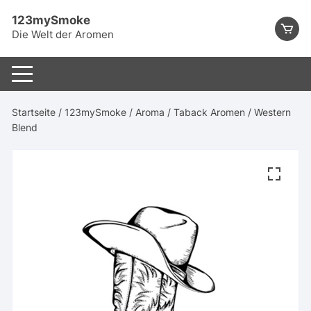
Skip
123mySmoke
to
Die Welt der Aromen
content
Startseite
/
123mySmoke
/
Aroma
/
Taback Aromen
/ Western
Blend