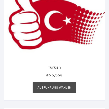
Turkish
ab
5,55
€
Dieses
Produkt
AUSFÜHRUNG WÄHLEN
weist
mehrere
Varianten