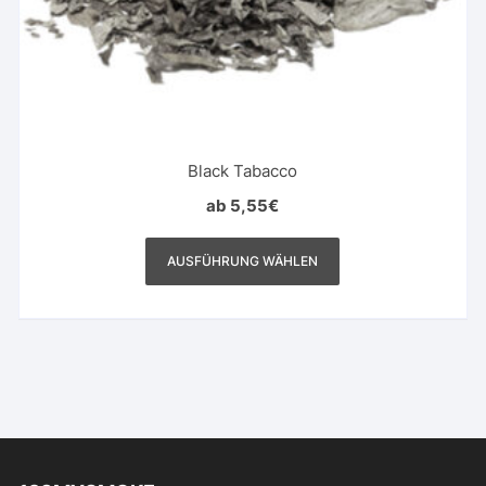
Black Tabacco
ab
5,55
€
Dieses
Produkt
AUSFÜHRUNG WÄHLEN
weist
mehrere
Varianten
auf.
Die
Optionen
können
auf