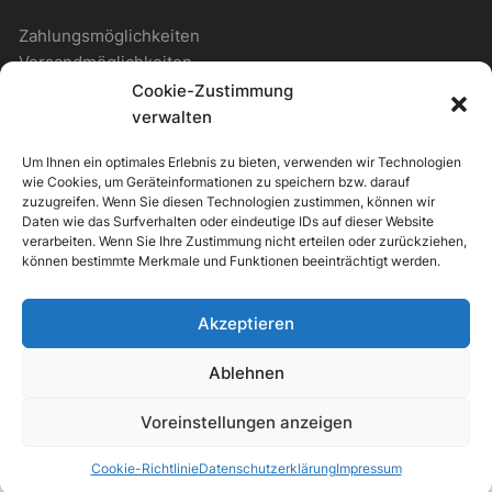
Zahlungsmöglichkeiten
Versandmöglichkeiten
Cookie-Zustimmung
verwalten
ALLGEMEIN
Um Ihnen ein optimales Erlebnis zu bieten, verwenden wir Technologien
wie Cookies, um Geräteinformationen zu speichern bzw. darauf
Kontakt
zuzugreifen. Wenn Sie diesen Technologien zustimmen, können wir
Daten wie das Surfverhalten oder eindeutige IDs auf dieser Website
Newsletter
verarbeiten. Wenn Sie Ihre Zustimmung nicht erteilen oder zurückziehen,
können bestimmte Merkmale und Funktionen beeinträchtigt werden.
Akzeptieren
ipv Store Theme by
IPV-EUROPE
Ablehnen
Alle Preise inkl. der gesetzlichen MwSt.
Voreinstellungen anzeigen
Die durchgestrichenen Preise entsprechen dem bisherigen Preis in
diesem Online-Shop.
Cookie-Richtlinie
Datenschutzerklärung
Impressum