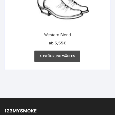
Western Blend
ab
5,55
€
Dieses
Produkt
AUSFÜHRUNG WÄHLEN
weist
mehrere
Varianten
auf.
Die
Optionen
können
auf
123MYSMOKE
der