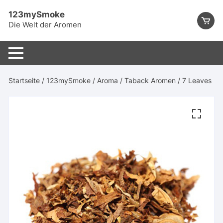
Skip
123mySmoke
to
Die Welt der Aromen
content
Startseite
/
123mySmoke
/
Aroma
/
Taback Aromen
/ 7 Leaves