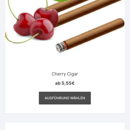
Cherry Cigar
ab
5,55
€
Dieses
Produkt
AUSFÜHRUNG WÄHLEN
weist
mehrere
Varianten
auf.