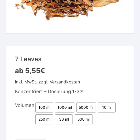
7 Leaves
ab
5,55
€
inkl. MwSt.
zzgl.
Versandkosten
Konzentriert – Dosierung 1-3%
Volumen
100 ml
1000 ml
5000 ml
10 ml
250 ml
30 ml
500 ml