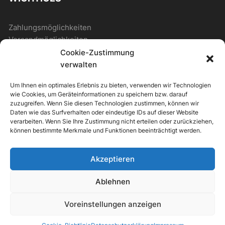
Zahlungsmöglichkeiten
Versandmöglichkeiten
Cookie-Zustimmung
verwalten
ALLGEMEIN
Um Ihnen ein optimales Erlebnis zu bieten, verwenden wir Technologien
wie Cookies, um Geräteinformationen zu speichern bzw. darauf
Kontakt
zuzugreifen. Wenn Sie diesen Technologien zustimmen, können wir
Daten wie das Surfverhalten oder eindeutige IDs auf dieser Website
Newsletter
verarbeiten. Wenn Sie Ihre Zustimmung nicht erteilen oder zurückziehen,
können bestimmte Merkmale und Funktionen beeinträchtigt werden.
Akzeptieren
ipv Store Theme by
IPV-EUROPE
Ablehnen
Alle Preise inkl. der gesetzlichen MwSt.
Voreinstellungen anzeigen
Die durchgestrichenen Preise entsprechen dem bisherigen Preis in
diesem Online-Shop.