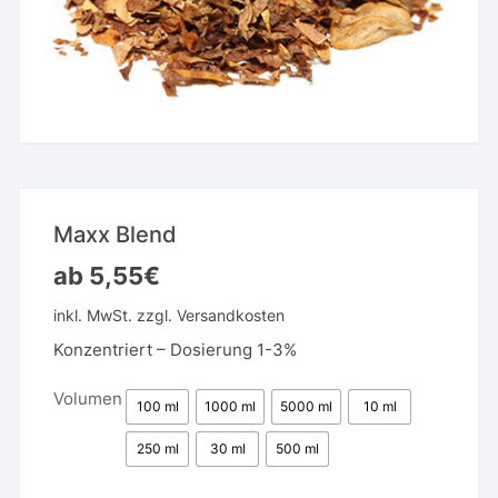
Maxx Blend
ab
5,55
€
inkl. MwSt.
zzgl.
Versandkosten
Konzentriert – Dosierung 1-3%
Volumen
100 ml
1000 ml
5000 ml
10 ml
250 ml
30 ml
500 ml