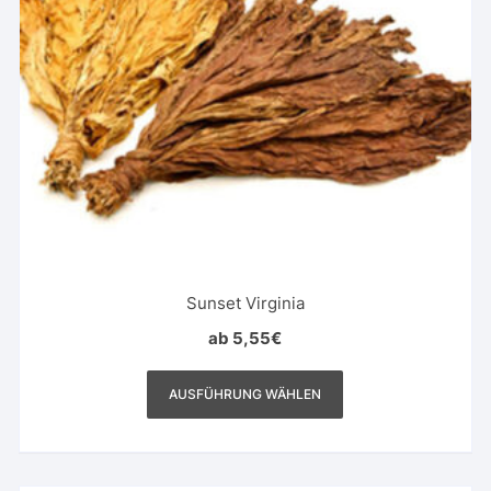
Sunset Virginia
ab
5,55
€
Dieses
Produkt
AUSFÜHRUNG WÄHLEN
weist
mehrere
Varianten