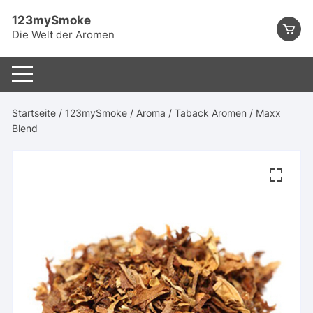
Skip
123mySmoke
to
Die Welt der Aromen
content
Startseite
/
123mySmoke
/
Aroma
/
Taback Aromen
/ Maxx
Blend