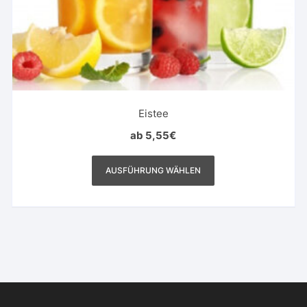
Eistee
ab
5,55
€
Dieses
Produkt
AUSFÜHRUNG WÄHLEN
weist
mehrere
Varianten
auf.
Die
Optionen
können
auf