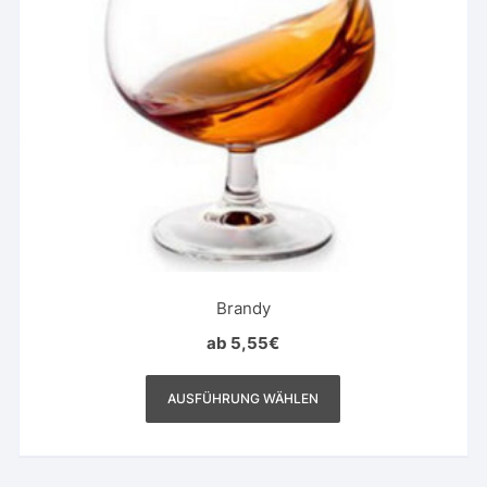
Brandy
ab
5,55
€
Dieses
Produkt
AUSFÜHRUNG WÄHLEN
weist
mehrere
Varianten