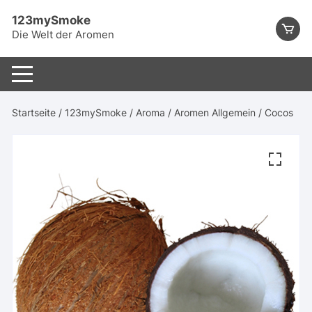
Skip
123mySmoke
to
Die Welt der Aromen
content
Startseite
/
123mySmoke
/
Aroma
/
Aromen Allgemein
/ Cocos