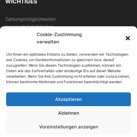
WICHTIGES
Zahlungsmöglichkeiten
Versandmöglichkeiten
Cookie-Zustimmung
verwalten
ALLGEMEIN
Um Ihnen ein optimales Erlebnis zu bieten, verwenden wir Technologien
wie Cookies, um Geräteinformationen zu speichern bzw. darauf
Kontakt
zuzugreifen. Wenn Sie diesen Technologien zustimmen, können wir
Daten wie das Surfverhalten oder eindeutige IDs auf dieser Website
Newsletter
verarbeiten. Wenn Sie Ihre Zustimmung nicht erteilen oder zurückziehen,
können bestimmte Merkmale und Funktionen beeinträchtigt werden.
Akzeptieren
ipv Store Theme by
IPV-EUROPE
Ablehnen
Alle Preise inkl. der gesetzlichen MwSt.
Voreinstellungen anzeigen
Die durchgestrichenen Preise entsprechen dem bisherigen Preis in
diesem Online-Shop.