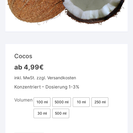
Cocos
ab
4,99
€
inkl. MwSt.
zzgl.
Versandkosten
Konzentriert – Dosierung 1-3%
Volumen
100 ml
5000 ml
10 ml
250 ml
30 ml
500 ml