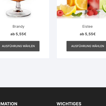
Brandy
Eistee
ab
5,55
€
ab
5,55
€
Dieses
Produkt
AUSFÜHRUNG WÄHLEN
AUSFÜHRUNG WÄHLEN
weist
mehrere
Varianten
auf.
Die
Optionen
können
auf
der
Produktseite
RMATION
WICHTIGES