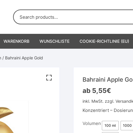
WARENKORB
WUNSCHLISTE
COOKIE-RICHTLINIE (EU)
n
/ Bahraini Apple Gold
Bahraini Apple Go
ab
5,55
€
inkl. MwSt.
zzgl.
Versand
Konzentriert – Dosieru
Volumen
100 ml
1000 