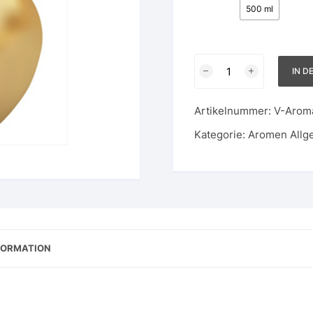
500 ml
Bahraini
IN D
Apple
Gold
Artikelnummer:
V-Arom
Menge
Kategorie:
Aromen Allg
FORMATION