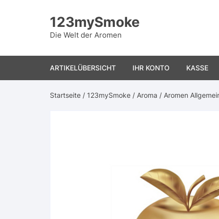
Skip
to
123mySmoke
content
Die Welt der Aromen
ARTIKELÜBERSICHT
IHR KONTO
KASSE
Startseite
/
123mySmoke
/
Aroma
/
Aromen Allgemei