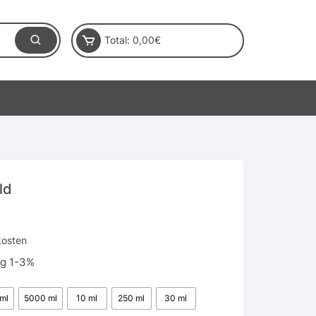
Total:
0,00
€
ld
kosten
ng 1-3%
ml
5000 ml
10 ml
250 ml
30 ml