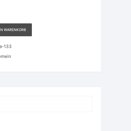
EN WARENKORB
a-133
emein