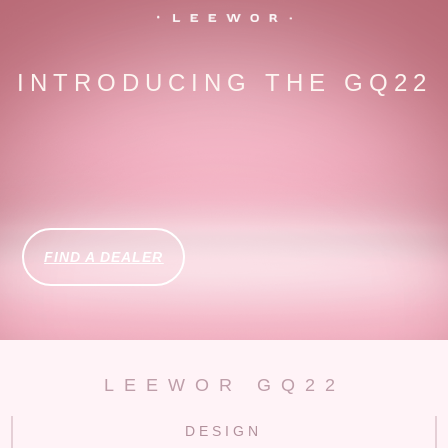
INTRODUCING THE GQ22
FIND A DEALER
LEEWOR GQ22
DESIGN